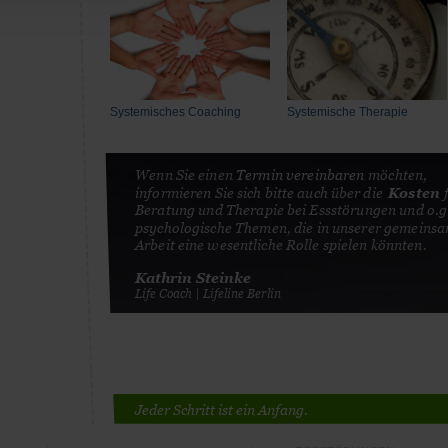
Systemisches Coaching
Systemische Therapie
Wenn Sie einen 
Termin vereinbaren
 möchten, 
informieren Sie sich bitte auch über die 
Kosten
Beratung und Therapie bei Essstörungen und o.g.
psychologische Themen, die in unserer gemeins
Arbeit eine wesentliche Rolle spielen könnten.
Kathrin Steinke
Life Coach | Lifeline Berlin
Jeder Schritt ist ein Anfang.