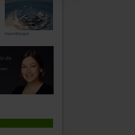
Hypnotherapie
für die 
 
amen 