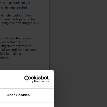
e & Entstehungs-
roffenen selbst
elmehr basieren ihre 
n denen sich psychische, 
lseitig beeinträchtigen. Die 
sbild von 
Magersucht 
-Brech-Sucht) und 
mäßigen Fressattacken
 bei Jugendlichen als auch 
bild komplexer 
zesse
.
örungen
2003 biete ich meiner Praxis 
Essstörungen und 
Hilfe zur 
agersucht.
Über Cookies
ützung verbinde ich 
sische Methoden der 