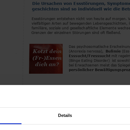
Die Ursachen von Essstörungen, Symptom
geschichten sind so individuell wie die Bet
E
ssstörungen entstehen nicht von heute auf morgen. Vi
vielfältigen Arten auf bewegenden Lebensgeschichten, i
familiäre, soziale und gesellschaftliche Elemente wechse
Grenzen der einzelnen Störungen sind oft fließend.
Das psychosomatische Erscheinung
Kotzt dein 
(Anorexia nervosa), 
Bulimie 
(Ess
Esssucht/Fresssucht 
mit regel
(Fr-)Essen 
(Binge Eating Disorder)
ist sowohl
dich an?
bei Erwachsenen meist das Spiegel
persönlicher Bewältigungspro
Psychologische Beratung & Hilfe bei Essst
Lifeline Berlin
 ist keine Klinik für Essstörungen. Seit 
ambulante 
psychotherapeutische Behandlung
 von 
Selbsthilfe
 für Frauen und Mädchen mit Bulimie und M
Details
Frist dich 
In meiner therapeutischen Unterst
psychologische Beratung und klas
dein Leben 