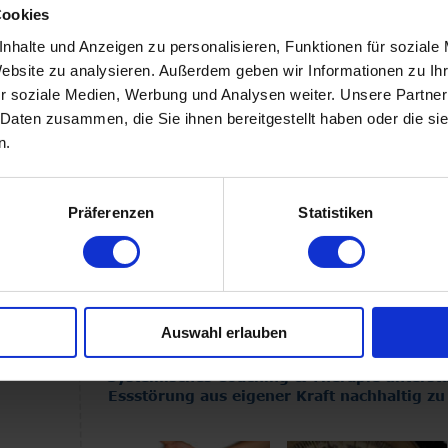
Systemischen Therapie
 mit mo
Cookies
langsam 
(Behandlung von Essstörungen mi
ganzheitlich ambulanten Therapie
auf?
nhalte und Anzeigen zu personalisieren, Funktionen für soziale
Website zu analysieren. Außerdem geben wir Informationen zu I
r soziale Medien, Werbung und Analysen weiter. Unsere Partner
Essstörungen, Magersucht & Bulimie über
 Daten zusammen, die Sie ihnen bereitgestellt haben oder die s
Psychotherapie als effektive Lernerfahrung, 
Systemisc
n.
Hypnosetherapie
 können nachhaltige Hilfe leisten, den
Ihrer Essstörung
 hinaus auf Ihr gesamtes Lebensumfe
praktizierbare Wege
 zu finden, Ihr gestörtes Essverh
Grundvoraussetzung, diesen Weg erfolgreich zu bestreiten 
Präferenzen
Statistiken
Finden Sie Ihre 
persönliche Bal
Hungert 
äußeres Gleichgewicht. Die Ursach
Ihres zwanghaftes (Ess-) Verhalte
deine
werden für Sie durch Psychologisc
Seele?
Systemische Therapie in ihren kon
erkennbar, verstehbar und somit l
Auswahl erlauben
Systemisches Coaching & Therapie unterstüt
Essstörung aus eigener Kraft nachhaltig z