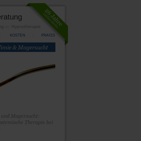
eratung
∞
ng
Hypnotherapie
KOSTEN
PRAXIS
ulimie & Magersucht
e und Magersucht: 
ystemische Therapie bei 
.