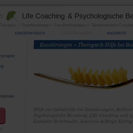
n
Life Coaching
&
Psychologische B
∞
∞
»  
Therapie
Paarberatung
Familientherapie 
Systemisches Coachi
KINDERWUNSCH
ESSSTÖRUNGEN
ANGEBOTE
Essstörungen » Therapie & Hilfe bei B
herapie
ng
e
Steinke
Hilfe zur Selbsthilfe bei Essstörungen, Bulimi
Psychologische Beratung, Life Coaching und s
Esssucht/Brechsucht, Anorexie & Binge Eating
er