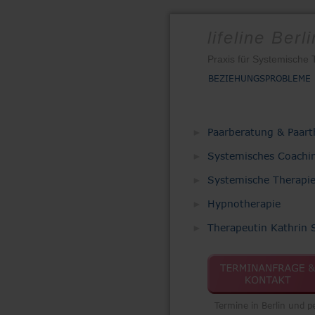
lifeline Berli
Praxis für Systemische 
BEZIEHUNGSPROBLEME
Paarberatung & Paart
►  
Systemisches Coachi
►  
Systemische Therapi
►  
Hypnotherapie
►  
Therapeutin Kathrin 
►  
Termine in Berlin und p