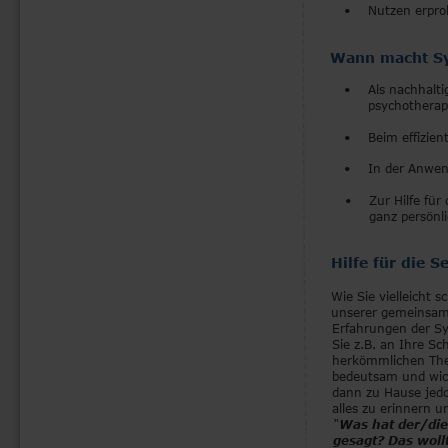
•
Nutzen erprob
Wann macht Sys
•
Als nachhalt
psychotherap
•
Beim effizien
•
In der Anwen
•
Zur Hilfe für 
ganz persönl
Hilfe für die 
Wie Sie vielleicht 
unserer gemeinsame
Erfahrungen der Sy
Sie z.B. an Ihre Sch
herkömmlichen Ther
bedeutsam und wich
dann zu Hause jed
alles zu erinnern 
“
Was hat der/die
gesagt? Das woll