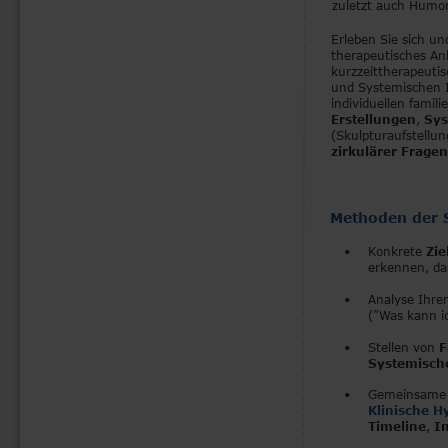
zuletzt auch Humor
Erleben Sie sich un
therapeutisches Anl
kurzzeittherapeuti
und Systemischen I
individuellen famili
Erstellungen
, 
Sys
(Skulpturaufstellung
zirkulärer Fragen
Methoden der 
•
Konkrete 
Zie
erkennen, da
•
Analyse Ihrer
(”Was kann i
•
Stellen von 
F
Systemisch
•
Gemeinsame A
Klinische H
Timeline
, 
I