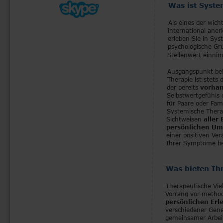
Was ist Syste
Als eines der wic
international aner
erleben Sie in Sy
psychologische Gru
Stellenwert einnim
Ausgangspunkt bei
Therapie ist stets
der bereits 
vorhan
Selbstwertgefühls 
für Paare oder Fami
Systemische Thera
Sichtweisen 
aller
persönlichen Um
einer positiven Ve
Ihrer Symptome be
Was bieten Ih
Therapeutische Vie
Vorrang vor methodi
persönlichen Er
verschiedener Gene
gemeinsamer Arbeit