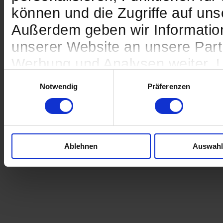
können und die Zugriffe auf uns
Außerdem geben wir Informatio
unserer Website an unsere Partn
Werbung und Analysen weiter. U
Einwilligungsauswahl
Informationen möglicherweise 
Notwendig
Präferenzen
die Sie ihnen bereitgestellt hab
Nutzung der Dienste gesammelt
Ablehnen
Auswahl