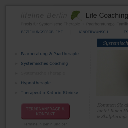
lifeline Berlin
Life Coachin
∞
»  
Praxis für Systemische Therapie
Paarberatung
Famili
BEZIEHUNGSPROBLEME
KINDERWUNSCH
E
Systemische
Paarberatung & Paartherapie
►  
Systemisches Coaching
►  
Systemische Therapie
►  
Hypnotherapie
►  
Therapeutin Kathrin Steinke
►  
Kommen Sie all
bietet Ihnen 
& Skulpturaufs
Termine in Berlin und per